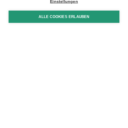
Einstellungen
ALLE COOKIES ERLAUBEN
KONTAKT
Betagtenzentrum Linde Grosswangen
Dorfstrasse 6e
CH-6022 Grosswangen
+41 41 984 29 29
info
bz-linde.ch
ÖFFNUNGSZEITEN SEKRETARIAT
Montag, Dienstag und Freitag
08:00 - 12:00 Uhr / 13:30 - 16:30 Uhr
Mittwochnachmittag 13:30 - 16:30 Uhr